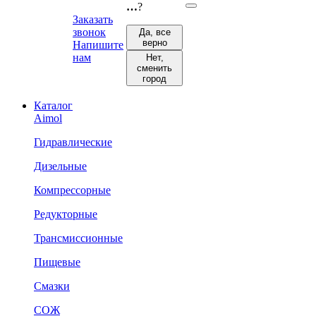
…
?
Заказать
звонок
Да, все
верно
Напишите
нам
Нет,
сменить
город
Каталог
Aimol
Гидравлические
Дизельные
Компрессорные
Редукторные
Трансмиссионные
Пищевые
Смазки
СОЖ