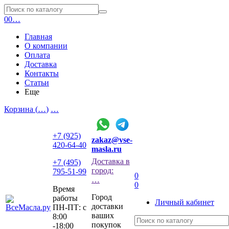
0
0
…
Главная
О компании
Оплата
Доставка
Контакты
Статьи
Еще
Корзина (
…
)
…
+7 (925)
zakaz@vse-
420-64-40
masla.ru
Доставка в
+7 (495)
город:
795-51-99
0
…
0
Время
Город
работы
Личный кабинет
доставки
ПН-ПТ: с
ваших
8:00
покупок
-18:00