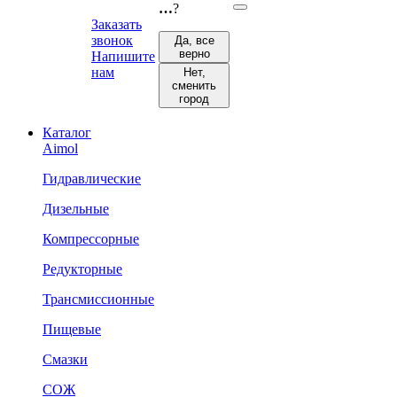
…
?
Заказать
звонок
Да, все
верно
Напишите
нам
Нет,
сменить
город
Каталог
Aimol
Гидравлические
Дизельные
Компрессорные
Редукторные
Трансмиссионные
Пищевые
Смазки
СОЖ