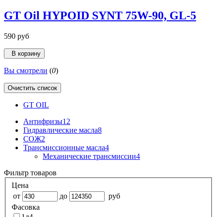
GT Oil HYPOID SYNT 75W-90, GL-5
590 руб
В корзину
Вы смотрели
(
0
)
Очистить список
GT OIL
Антифризы
12
Гидравлические масла
8
СОЖ
2
Трансмиссионные масла
4
Механические трансмиссии
4
Фильтр товаров
Цена
от
до
руб
Фасовка
1л
4