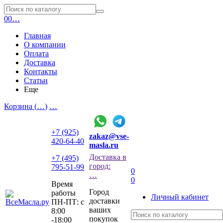
0
0
…
Главная
О компании
Оплата
Доставка
Контакты
Статьи
Еще
Корзина (
…
)
…
+7 (925)
zakaz@vse-
420-64-40
masla.ru
Доставка в
+7 (495)
город:
795-51-99
0
…
0
Время
Город
работы
Личный кабинет
доставки
ПН-ПТ: с
ваших
8:00
покупок
-18:00