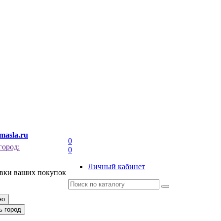
masla.ru
0
город:
0
Личный кабинет
авки ваших покупок
но
ь город