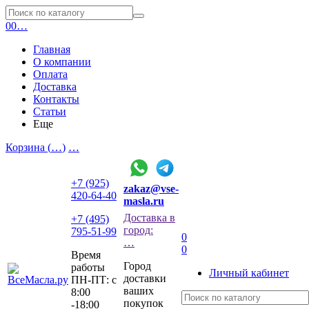
0
0
…
Главная
О компании
Оплата
Доставка
Контакты
Статьи
Еще
Корзина (
…
)
…
+7 (925)
zakaz@vse-
420-64-40
masla.ru
Доставка в
+7 (495)
город:
795-51-99
0
…
0
Время
Город
работы
Личный кабинет
доставки
ПН-ПТ: с
ваших
8:00
покупок
-18:00