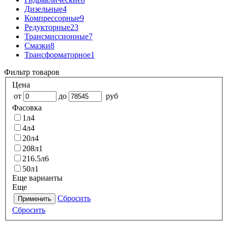
Дизельные
4
Компрессорные
9
Редукторные
23
Трансмиссионные
7
Смазки
8
Трансформаторное
1
Фильтр товаров
Цена
от
до
руб
Фасовка
1л
4
4л
4
20л
4
208л
1
216.5л
6
50л
1
Еще варианты
Еще
Сбросить
Применить
Сбросить