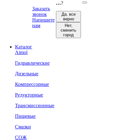
…
?
Заказать
звонок
Да, все
верно
Напишите
нам
Нет,
сменить
город
Каталог
Aimol
Гидравлические
Дизельные
Компрессорные
Редукторные
Трансмиссионные
Пищевые
Смазки
СОЖ