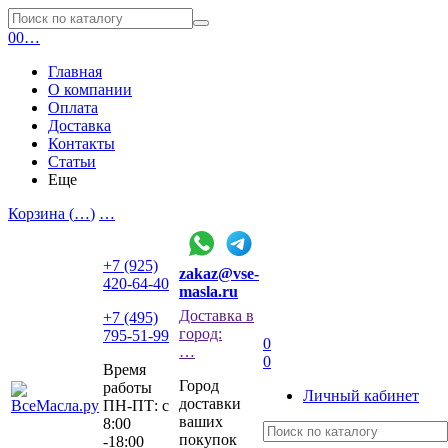
0
0
…
Главная
О компании
Оплата
Доставка
Контакты
Статьи
Еще
Корзина (
…
)
…
+7 (925)
zakaz@vse-
420-64-40
masla.ru
Доставка в
+7 (495)
город:
795-51-99
0
…
0
Время
Город
работы
Личный кабинет
доставки
ПН-ПТ: с
ваших
8:00
покупок
-18:00