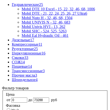
Гидравлические
25
Mobil DTE 10 Excel - 15, 22, 32, 46, 68, 100
6
Mobil DTE - 21, 22, 24, 25, 26, 27 Ultra
6
Mobil Nuto H - 32, 46, 68, 150
4
Mobil UNIVIS N - 32, 46, 68
3
Mobil Univis HVI - 13, 26
2
Mobil SHC - 524, 525, 526
3
Mobil Eal Hydraulic Oil - 46
1
Дизельные
17
Компрессорные
11
Редукторные
25
Циркуляционные
16
Смазки
33
СОЖ
14
Пищевые
14
Трансмиссионные
3
Прочие масла
3
Шпиндельное
4
Фильтр товаров
Цена
от
до
руб
Фасовка