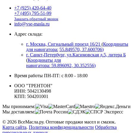
+7 (925) 420-64-40
+7 (495) 795-51-99
Заказать обратный звонок
info@vse-masla.ru
Адрес склада:
г. Москва, Сигнальный проезд 16/21
(
Координаты
для навигатора:
55.849570, 37.600706
)
г. Санкт-Петербург, ул.Касимовская д.5, литера Б
(
Координаты для
навигатора:
59.896092, 30.352556
)
Время работы ПН-ПТ: с 8:00 - 18:00
ООО "ТРЕНТОН"
ИНН: 5042130498
КПП: 504201001
Мы принимаем:
Мы доставляем:
© 2026 ВсеМасла.ру. Оптовые продажи масел и смазок.
Карта сайта
.
Политика конфиденциальности
Обработка
персональных данных