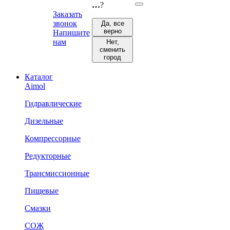
…
?
Заказать
звонок
Да, все
верно
Напишите
нам
Нет,
сменить
город
Каталог
Aimol
Гидравлические
Дизельные
Компрессорные
Редукторные
Трансмиссионные
Пищевые
Смазки
СОЖ