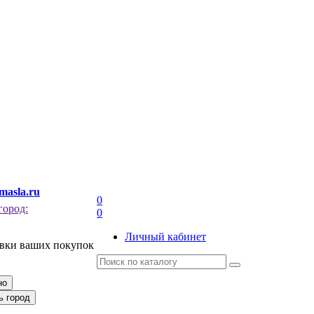
masla.ru
0
город:
0
Личный кабинет
авки ваших покупок
но
ь город