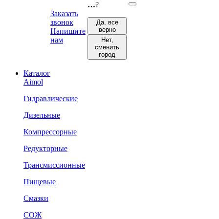
…
?
Заказать
звонок
Да, все
верно
Напишите
нам
Нет,
сменить
город
Каталог
Aimol
Гидравлические
Дизельные
Компрессорные
Редукторные
Трансмиссионные
Пищевые
Смазки
СОЖ