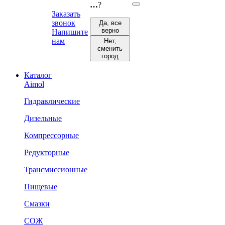
…
?
Заказать
звонок
Да, все
верно
Напишите
нам
Нет,
сменить
город
Каталог
Aimol
Гидравлические
Дизельные
Компрессорные
Редукторные
Трансмиссионные
Пищевые
Смазки
СОЖ