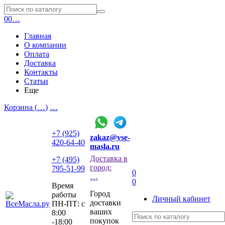
0
0
…
Главная
О компании
Оплата
Доставка
Контакты
Статьи
Еще
Корзина (
…
)
…
+7 (925)
zakaz@vse-
420-64-40
masla.ru
Доставка в
+7 (495)
город:
795-51-99
0
…
0
Время
Город
работы
Личный кабинет
доставки
ПН-ПТ: с
ваших
8:00
покупок
-18:00