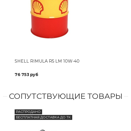
SHELL RIMULA R5 LM 10W-40
SHE
76 753 руб
0 р
СОПУТСТВУЮЩИЕ ТОВАРЫ
РАСПРОДАНО
БЕСПЛАТНАЯ ДОСТАВКА ДО ТК