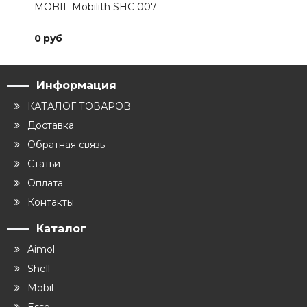
MOBIL Mobilith SHC 007
MOB
0 руб
0 р
Информация
КАТАЛОГ ТОВАРОВ
Доставка
Обратная связь
Статьи
Оплата
Контакты
Каталог
Aimol
Shell
Mobil