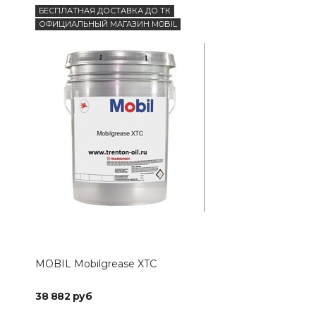
БЕСПЛАТНАЯ ДОСТАВКА ДО ТК
БЕС
ОФИЦИАЛЬНЫЙ МАГАЗИН MOBIL
ОФИ
MOBIL Mobilgrease XTC
MOB
38 882 руб
49 