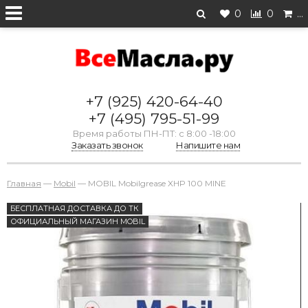
0
0
…
+7 (925) 420-64-40
+7 (495) 795-51-99
Время работы ПН-ПТ: с 8:00 -18:00
Заказать звонок
Напишите нам
Главная
—
Mobil
—
MOBIL Mobilgrease XHP 100 MINE
БЕСПЛАТНАЯ ДОСТАВКА ДО ТК
ОФИЦИАЛЬНЫЙ МАГАЗИН MOBIL