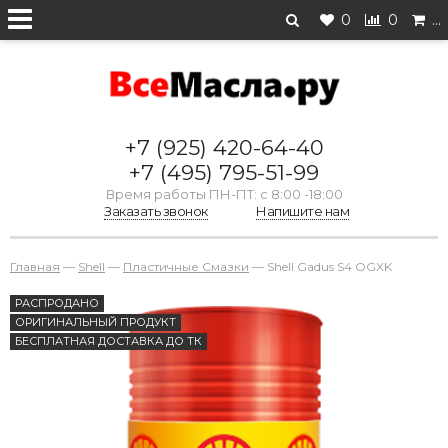
0
0
…
+7 (925) 420-64-40
+7 (495) 795-51-99
Время работы ПН-ПТ: с 8:00 -18:00
Заказать звонок
Напишите нам
Главная
—
Shell
—
Пластичные Смазки
—
Shell Gadus S4 OGXK
РАСПРОДАНО
ОРИГИНАЛЬНЫЙ ПРОДУКТ
БЕСПЛАТНАЯ ДОСТАВКА ДО ТК