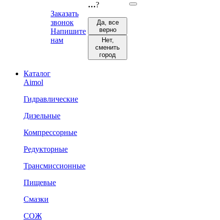
…
?
Заказать
звонок
Да, все
верно
Напишите
нам
Нет,
сменить
город
Каталог
Aimol
Гидравлические
Дизельные
Компрессорные
Редукторные
Трансмиссионные
Пищевые
Смазки
СОЖ