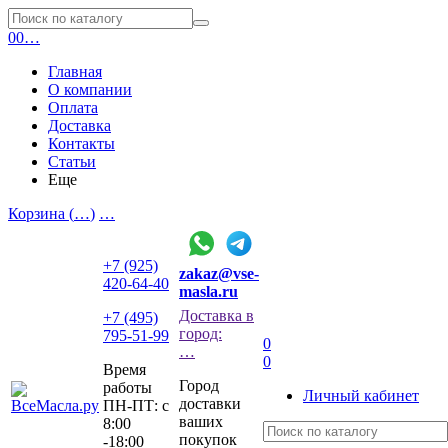
0
0
…
Главная
О компании
Оплата
Доставка
Контакты
Статьи
Еще
Корзина (
…
)
…
+7 (925)
zakaz@vse-
420-64-40
masla.ru
Доставка в
+7 (495)
город:
795-51-99
0
…
0
Время
Город
работы
Личный кабинет
доставки
ПН-ПТ: с
ваших
8:00
покупок
-18:00