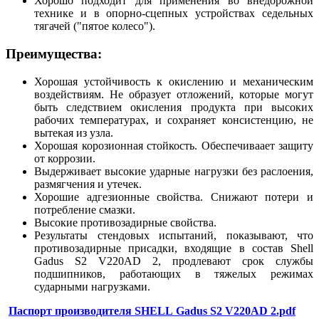
Хорошо подходит для применения во внедорожной
технике и в опорно-сцепных устройствах седельных
тягачей ("пятое колесо").
Преимущества:
Хорошая устойчивость к окислению и механическим
воздействиям. Не образует отложений, которые могут
быть следствием окисления продукта при высоких
рабочих температурах, и сохраняет консистенцию, не
вытекая из узла.
Хорошая корозионная стойкость. Обеспечиваает защиту
от коррозии.
Выдерживает высокие ударные нагрузки без раслоения,
размягчения и утечек.
Хорошие адгезионные свойства. Снижают потери и
потребление смазки.
Высокие противозадирные свойства.
Результаты стендовых испытаний, показывают, что
противозадирные присадки, входящие в состав Shell
Gadus S2 V220AD 2, продлевают срок службы
подшипников, работающих в тяжелых режимах
сударными нагрузками.
Паспорт производителя SHELL
Gadus S2 V220АD 2
.pdf