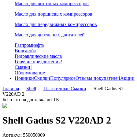
Масло для винтовых компрессоров
Масло для поршневых компрессоров
Масло для передвижных компрессоров
Масло для дизельных двигателей
Газпромнефть
Волга-ойл
Гидравлические масла
Горячие предложения!
Смазки!
Оборудование
Новинки
Скидки
Популярное
Отзывы покупателей
Акции
Главная
—
Shell
—
Пластичные Смазки
—
Shell Gadus S2
V220AD 2
Бесплатная доставка до ТК
Shell Gadus S2 V220AD 2
Артикул:
550050009