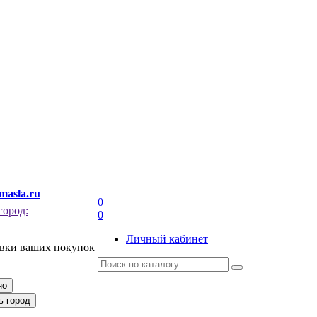
masla.ru
0
город:
0
Личный кабинет
авки ваших покупок
но
ь город