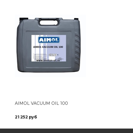
AIMOL VACUUM OIL 100
AIM
21 252 руб
44 