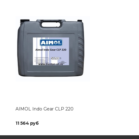
AIMOL Indo Gear CLP 220
AIM
11 564 руб
11 5