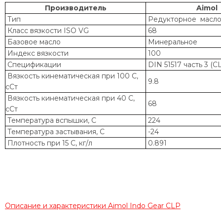
Производитель
Aimol
Тип
Редукторное масл
Класс вязкости ISO VG
68
Базовое масло
Минеральное
Индекс вязкости
100
Спецификации
DIN 51517 часть 3 (C
Вязкость кинематическая при 100 С,
9.8
сСт
Вязкость кинематическая при 40 С,
68
сСт
Температура вспышки, С
224
Температура застывания, С
-24
Плотность при 15 С, кг/л
0.891
О
писание и характеристики
Aimol Indo Gear CLP