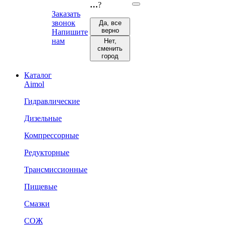
…
?
Заказать
звонок
Да, все
верно
Напишите
нам
Нет,
сменить
город
Каталог
Aimol
Гидравлические
Дизельные
Компрессорные
Редукторные
Трансмиссионные
Пищевые
Смазки
СОЖ