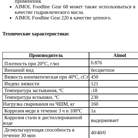
применения.
AIMOL Foodline Gear 68 может также использоваться в
качестве гидравлического масла.
AIMOL Foodline Gear 220 в качестве цепного.
Технические характеристики:
Производитель
Aimol
о
0.876
Плотность при 20
С, г/мл
Внешний вид
бесцветное
Вязкость кинематическая при 40ºC, сСт
450
Индекс вязкости
121
Температура застывания, ºC
-18
Температура вспышки, ºC
230
Нагрузка сваривания на ЧШМ, кг
160
Коррозия меди в течение 3 ч и 100ºC
1а
Коррозия стали в дистиллированной
выдерживает
воде
Деэмульгирующая способность в
40/40/0
течение 30 мин