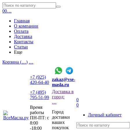
0
0
…
Главная
О компании
Оплата
Доставка
Контакты
Статьи
Еще
Корзина (
…
)
…
+7 (925)
zakaz@vse-
420-64-40
masla.ru
Доставка в
+7 (495)
город:
795-51-99
0
…
0
Время
Город
работы
Личный кабинет
доставки
ПН-ПТ: с
ваших
8:00
покупок
-18:00