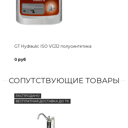
GT Hydraulic ISO VG32 полусинтетика
MOB
0 руб
6 8
СОПУТСТВУЮЩИЕ ТОВАРЫ
РАСПРОДАНО
БЕСПЛАТНАЯ ДОСТАВКА ДО ТК