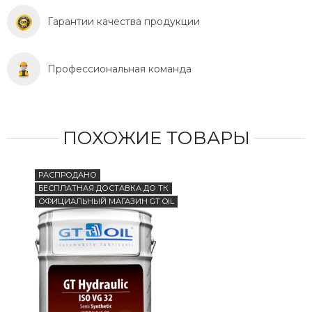
Гарантии качества продукции
Профессиональная команда
ПОХОЖИЕ ТОВАРЫ
РАСПРОДАНО
БЕС
БЕСПЛАТНАЯ ДОСТАВКА ДО ТК
ОФИ
ОФИЦИАЛЬНЫЙ МАГАЗИН GT OIL