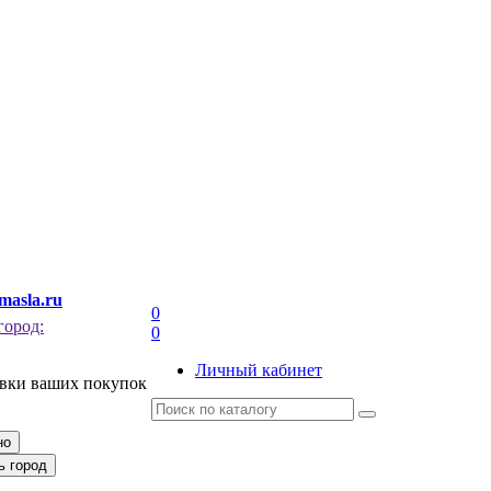
masla.ru
0
город:
0
Личный кабинет
авки ваших покупок
но
ь город