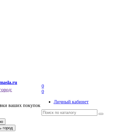
masla.ru
0
город:
0
Личный кабинет
авки ваших покупок
но
ь город