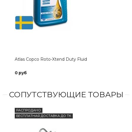
Atlas Copco Roto-Xtend Duty Fluid
SHE
0 руб
0 р
СОПУТСТВУЮЩИЕ ТОВАРЫ
РАСПРОДАНО
БЕСПЛАТНАЯ ДОСТАВКА ДО ТК