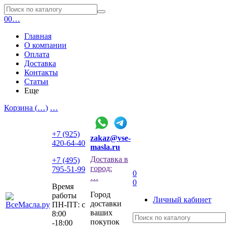
0
0
…
Главная
О компании
Оплата
Доставка
Контакты
Статьи
Еще
Корзина (
…
)
…
+7 (925)
zakaz@vse-
420-64-40
masla.ru
Доставка в
+7 (495)
город:
795-51-99
0
…
0
Время
Город
работы
Личный кабинет
доставки
ПН-ПТ: с
ваших
8:00
покупок
-18:00