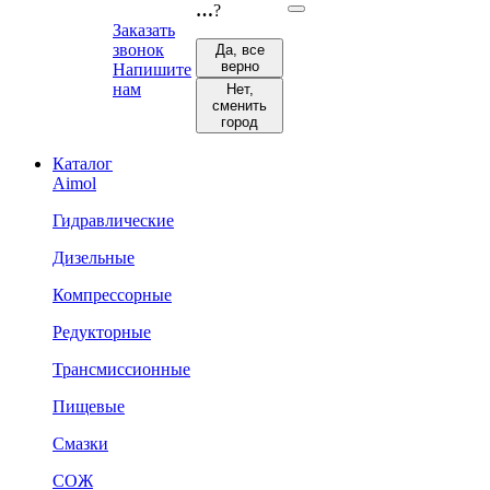
…
?
Заказать
звонок
Да, все
верно
Напишите
нам
Нет,
сменить
город
Каталог
Aimol
Гидравлические
Дизельные
Компрессорные
Редукторные
Трансмиссионные
Пищевые
Смазки
СОЖ