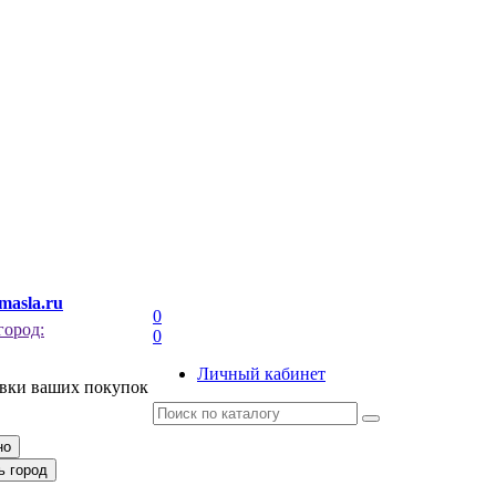
masla.ru
0
город:
0
Личный кабинет
авки ваших покупок
но
ь город