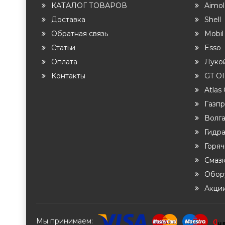
КАТАЛОГ ТОВАРОВ
Aimol
Доставка
Shell
Обратная связь
Mobil
Статьи
Esso
Оплата
Луко
Контакты
GT OI
Atlas
Газп
Волга
Гидра
Горя
Смазк
Обор
Акци
Мы принимаем: