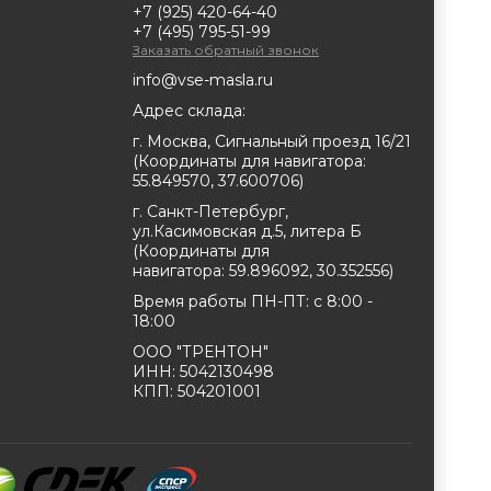
+7 (925) 420-64-40
+7 (495) 795-51-99
Заказать обратный звонок
info@vse-masla.ru
Адрес склада:
г. Москва, Сигнальный проезд 16/21
(
Координаты для навигатора:
55.849570, 37.600706
)
г. Санкт-Петербург,
ул.Касимовская д.5, литера Б
(
Координаты для
навигатора:
59.896092, 30.352556
)
Время работы ПН-ПТ: с 8:00 -
18:00
ООО "ТРЕНТОН"
ИНН: 5042130498
КПП: 504201001