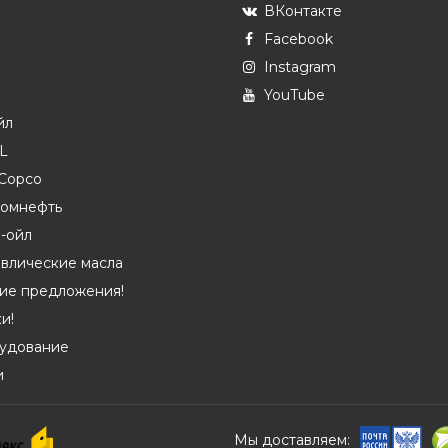
ВКонтакте
Facebook
Instagram
YouTube
йл
L
 Copco
ромнефть
-ойл
влические масла
чие предложения!
и!
удование
и
Мы доставляем: