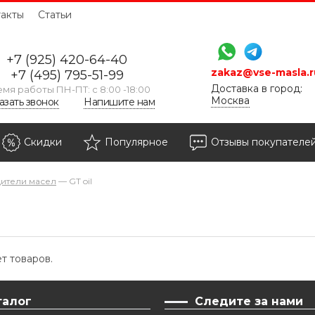
акты
Статьи
+7 (925) 420-64-40
zakaz@vse-masla.r
+7 (495) 795-51-99
Доставка в город:
мя работы ПН-ПТ: с 8:00 -18:00
Москва
азать звонок
Напишите нам
Скидки
Популярное
Отзывы покупателе
ители масел
—
GT oil
т товаров.
талог
Следите за нами