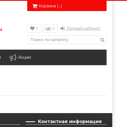
Корзина (
…
)
Личный кабинет
0
0
u
й
Акции
Контактная информация