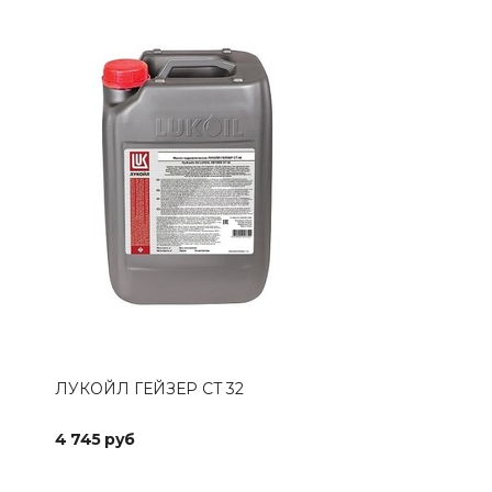
ЛУКОЙЛ ГЕЙЗЕР CT 32
AIM
4 745 руб
6 5