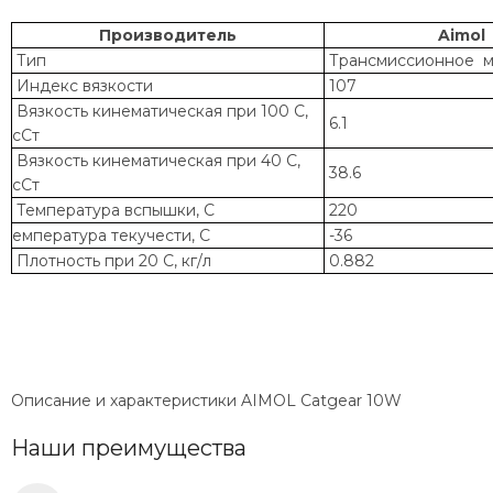
Производитель
Aimol
Тип
Трансмиссионное м
Индекс вязкости
107
Вязкость кинематическая при 100 С,
6.1
сСт
Вязкость кинематическая при 40 С,
38.6
сСт
Температура вспышки, С
220
емпература текучести, С
-36
Плотность при 20 С, кг/л
0.882
О
писание и характеристики AIMOL Catgear 10W
Наши преимущества